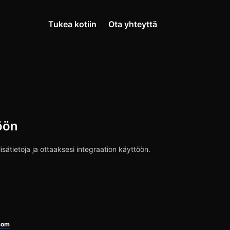
Tukea kotiin
Ota yhteyttä
öön
sätietoja ja ottaaksesi integraation käyttöön.
com