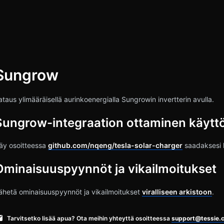
Sungrow
ua
ataus ylimääräisellä aurinkoenergialla Sungrowin invertterin avulla.
Sungrow-integraation ottaminen käytt
äy osoitteessa
github.com/nqeng/tesla-solar-charger
saadaksesi li
Ominaisuuspyynnöt ja vikailmoitukset
ähetä ominaisuuspyynnöt ja vikailmoitukset
viralliseen arkistoon
.
Tarvitsetko lisää apua? Ota meihin yhteyttä osoitteessa
support@tessie.