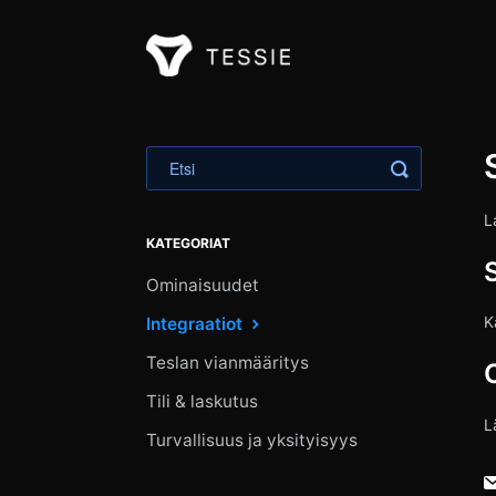
Vaihda hak
L
KATEGORIAT
Ominaisuudet
K
Integraatiot
Teslan vianmääritys
Tili & laskutus
L
Turvallisuus ja yksityisyys