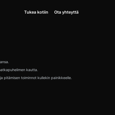
Tukea kotiin
Ota yhteyttä
hansa.
 matkapuhelimen kautta.
pitämisen toiminnot kullekin painikkeelle.