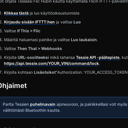
oit ohjata Teslaasi Flic Hubin kautta käyttämällä Flicin IFTTT-palvelint
Klikkaa tästä
ja luo käyttöoikeustunniste
Kirjaudu sisään IFTTT:hen
ja valitse
Luo
Valitse
If This > Flic
Määritä haluamasi painike ja valitse
Luo laukaisin
.
Valitse
Then That > Webhooks
Kirjoita
URL-osoitteeksi
mikä tahansa
Tessie API -päätepiste
, ku
https://api.tessie.com/YOUR_VIN/command/lock
.
Kirjoita kohtaan
Lisäotsikot
"Authorization: YOUR_ACCESS_TOKEN"
Ohjaimet
Parita Tessien
puhelinavain
ajoneuvoon, ja painikkeillasi voit myös
välittömästi Bluetoothin kautta.