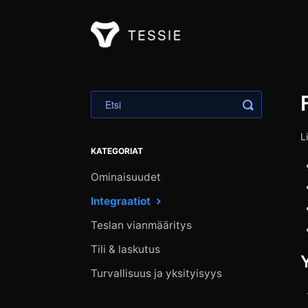
Vaihda hak
L
KATEGORIAT
Ominaisuudet
Integraatiot
Teslan vianmääritys
Tili & laskutus
Turvallisuus ja yksityisyys