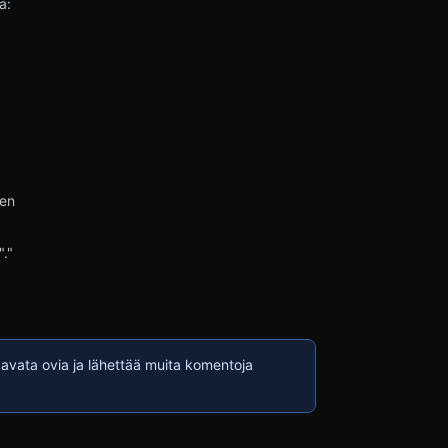
a:
ten
."
 avata ovia ja lähettää muita komentoja