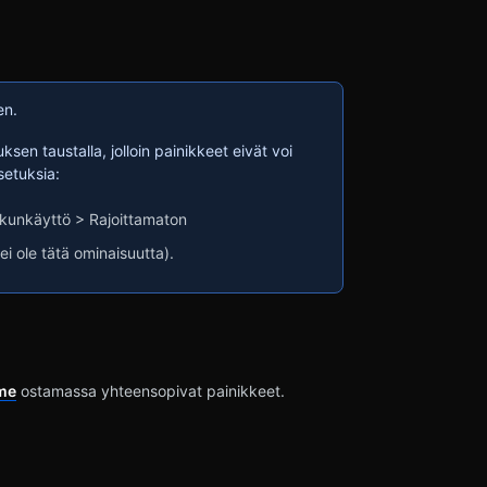
en.
sen taustalla, jolloin painikkeet eivät voi
setuksia:
akunkäyttö > Rajoittamaton
 ei ole tätä ominaisuutta).
me
ostamassa yhteensopivat painikkeet.