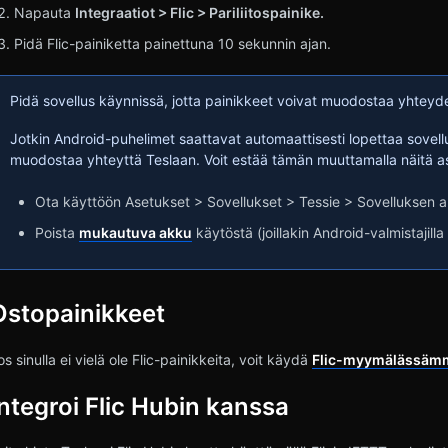
Napauta
Integraatiot > Flic > Pariliitospainike.
Pidä Flic-painiketta painettuna 10 sekunnin ajan.
Pidä sovellus käynnissä, jotta painikkeet voivat muodostaa yhteyd
Jotkin Android-puhelimet saattavat automaattisesti lopettaa sovelluk
muodostaa yhteyttä Teslaan. Voit estää tämän muuttamalla näitä a
Ota käyttöön Asetukset > Sovellukset > Tessie > Sovelluksen 
Poista
mukautuva akku
käytöstä (joillakin Android-valmistajilla
Ostopainikkeet
os sinulla ei vielä ole Flic-painikkeita, voit käydä
Flic-myymälässäm
Integroi Flic Hubin kanssa