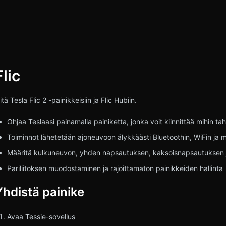
Flic
ua
iitä Tesla Flic 2 -painikkeisiin ja Flic Hubiin.
Ohjaa Teslaasi painamalla painiketta, jonka voit kiinnittää mihin ta
Toiminnot lähetetään ajoneuvoon älykkäästi Bluetoothin, WiFin ja
Määritä kulkuneuvon, yhden napsautuksen, kaksoisnapsautuksen ja 
Pariliitoksen muodostaminen ja rajoittamaton painikkeiden hallinta
Yhdistä painike
Avaa Tessie-sovellus